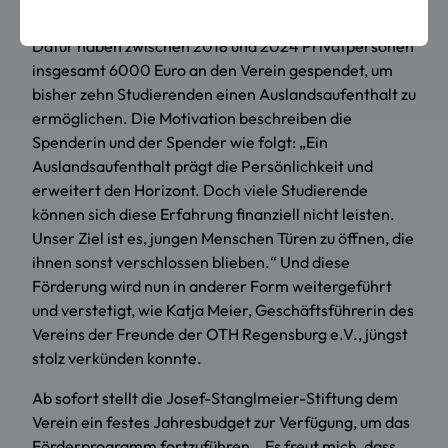
eine wichtige Lücke.
Dafür haben zwischen 2018 und 2024 Privatpersonen
insgesamt 6000 Euro an den Verein gespendet, um
bisher zehn Studierenden einen Auslandsaufenthalt zu
ermöglichen. Die Motivation beschreiben die
Spenderin und der Spender wie folgt: „Ein
Auslandsaufenthalt prägt die Persönlichkeit und
erweitert den Horizont. Doch viele Studierende
können sich diese Erfahrung finanziell nicht leisten.
Unser Ziel ist es, jungen Menschen Türen zu öffnen, die
ihnen sonst verschlossen blieben.“ Und diese
Förderung wird nun in anderer Form weitergeführt
und verstetigt, wie Katja Meier, Geschäftsführerin des
Vereins der Freunde der OTH Regensburg e.V., jüngst
stolz verkünden konnte.
Ab sofort stellt die Josef-Stanglmeier-Stiftung dem
Verein ein festes Jahresbudget zur Verfügung, um das
Förderprogramm fortzuführen. „Es freut mich, dass