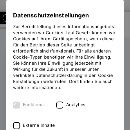
Zur Website der OTH Regensburg
Datenschutzeinstellungen
Zur Bereitstellung dieses Informationsangebots
FAKULTÄT ANGEWANDTE
NATUR- UND
verwenden wir Cookies. Laut Gesetz können wir
KULTURWISSENSCHAFTEN
Cookies auf Ihrem Gerät speichern, wenn diese
für den Betrieb dieser Seite unbedingt
erforderlich sind (funktional). Für alle anderen
Cookie-Typen benötigen wir Ihre Einwilligung.
Sie können Ihre Einwilligung jederzeit mit
REISEKOSTENZUSCHUSS
Wirkung für die Zukunft in unserer unten
verlinkten Datenschutzerklärung in den Cookie
Auslandsaufenthalt
Einstellungen widerrufen. Dort finden Sie auch
weitere Informationen.
trotz kleinem
Geldbeutel
Funktional
Analytics
11.02.2025
Von Kanada bis Neuseeland, von
Norwegen bis Südafrika: Dank einer
Externe Inhalte