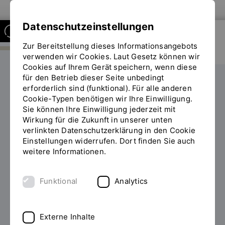
Zur Website der OTH Regensburg
Datenschutzeinstellungen
Zur Bereitstellung dieses Informationsangebots
FAKULTÄT ANGEWANDTE
NATUR- UND
verwenden wir Cookies. Laut Gesetz können wir
KULTURWISSENSCHAFTEN
Cookies auf Ihrem Gerät speichern, wenn diese
für den Betrieb dieser Seite unbedingt
Personen
Funktionsträgerinnen und -träger
erforderlich sind (funktional). Für alle anderen
Sie
Cookie-Typen benötigen wir Ihre Einwilligung.
befinden
Sie können Ihre Einwilligung jederzeit mit
sich
Wirkung für die Zukunft in unserer unten
auf
verlinkten Datenschutzerklärung in den Cookie
der
Einstellungen widerrufen. Dort finden Sie auch
Seite
weitere Informationen.
"Funktionsträgerinnen
und
-
Funktional
Analytics
träger"
Externe Inhalte